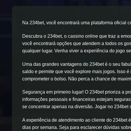
Na 234bet, você encontrará uma plataforma oficial 
Descubra o 234bet, o cassino online que traz a emoç
você encontrará opções que atendem a todos os gosto
qualquer lugar. Venha viver a experiência do jogo se
Uma das grandes vantagens do 234bet é o seu fabul
saldo e permite que você explore mais jogos. Isso é 
comprometer o bolso. Não perca a chance de maximiz
Segurança em primeiro lugar! O 234bet prioriza a pro
informações pessoais e financeiras estejam seguras
se concentrar apenas na diversão. Jogar no 234bet s
A experiência de atendimento ao cliente do 234bet 
dias por semana. Seja para esclarecer dúvidas sobr