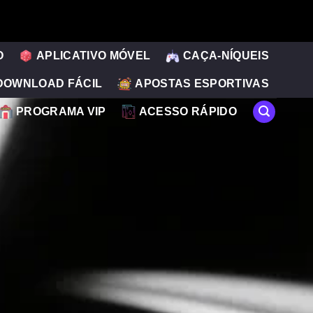
O
APLICATIVO MÓVEL
CAÇA-NÍQUEIS
DOWNLOAD FÁCIL
APOSTAS ESPORTIVAS
PROGRAMA VIP
ACESSO RÁPIDO