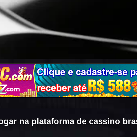
jogar na plataforma de cassino bras