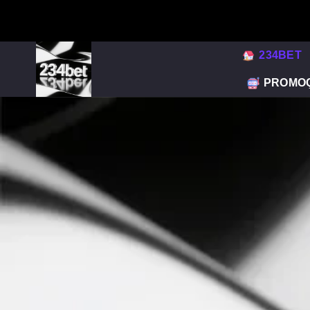
Skip
to
content
234BET
PROMOÇ