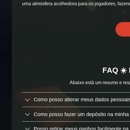
uma atmosfera acolhedora para os jogadores, fazend
FAQ ☀️ 
Abaixo está um resumo e res
Como posso alterar meus dados pessoai
Como posso fazer um depósito na minha
Posso retirar meus ganhos facilmente na