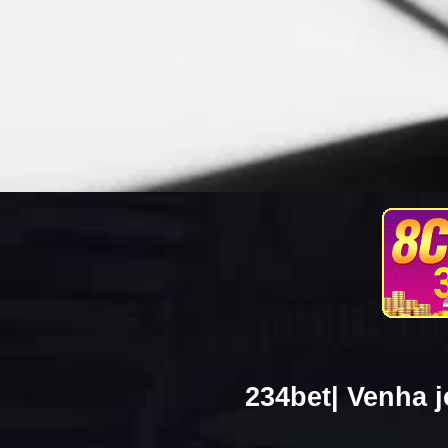
234bet
| Venha 