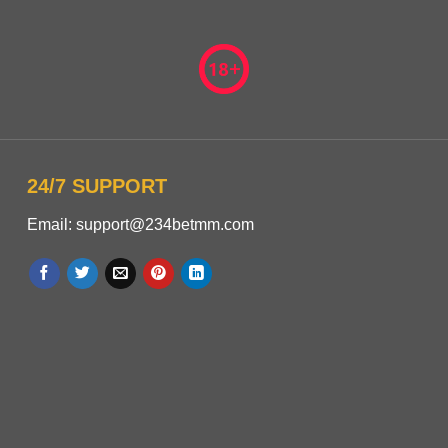
24/7 SUPPORT
Email:
support@234betmm.com