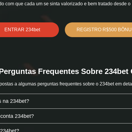
o com que cada um se sinta valorizado e bem tratado desde o p
ENTRAR 234bet
REGISTRO R$500 BÔN
Perguntas Frequentes Sobre 234bet
postas a algumas perguntas frequentes sobre o 234bet em detal
s na 234bet?
 conta 234bet?
 234bet?