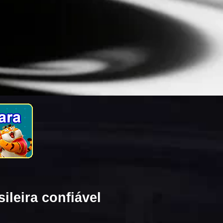
ileira confiável